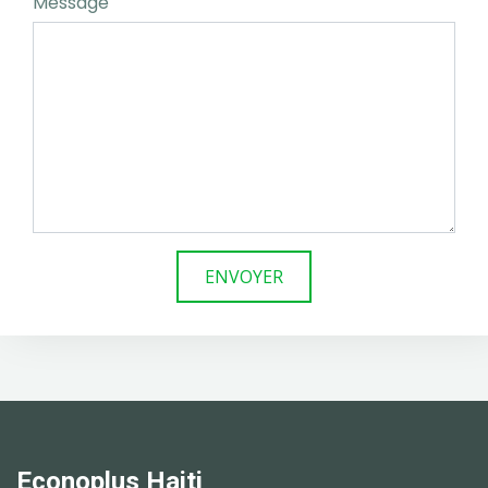
Message
ENVOYER
Econoplus Haiti